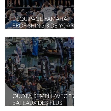
L’ÉQUIPAGE YAMAHA
PROFISHING 3 DE YOANN
HOUSSAIS, SYLVAIN
LOZIER ET NICOLAS
JEANNE, VAINQUEUR DU
GRAND PAVOIS FISHING
2025
QUOTA REMPLI AVEC 35
BATEAUX DES PLUS
GRANDES MARQUES