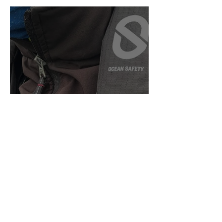
INSCRITS AU GRAND
PAVOIS FISHING 2025 !
VDM REYA AVEC LA
MARQUE OCEAN SAFETY,
PARTENAIRE SÉCURITÉ DU
GRAND PAVOIS FISHING !