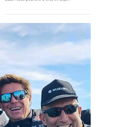
INSCRITES À FIN MAI,
PLUS DE 30 BATEAUX
ATTENDUS AU GRAND
PAVOIS FISHING 2023
Si 29 marques étaient inscrites au Grand Pavois
Fishing 2022, ce sont déjà 26 teams inscrits à… mai
2023. Nous pouvons d’ores et déjà...