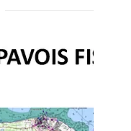
d’avoir Suzuki Marine à ses côtés et ce, pour la 6e
fois consécutive.