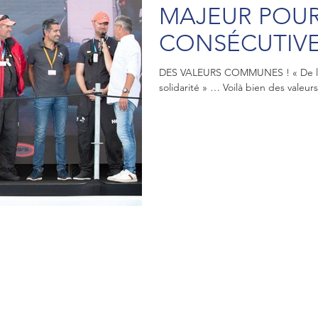
MAJEUR POUR
CONSÉCUTIVE
FOURRIER NO
DES VALEURS COMMUNES ! « De la c
solidarité » … Voilà bien des valeurs
AMBASSADEU