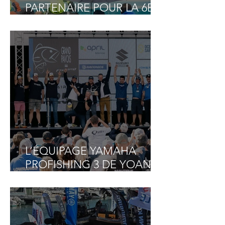
PARTENAIRE POUR LA 6E
ANNÉE CONSÉCUTIVE DU
GRAND PAVOIS FISHING !
L’ÉQUIPAGE YAMAHA
PROFISHING 3 DE YOANN
HOUSSAIS, SYLVAIN
LOZIER ET NICOLAS
JEANNE, VAINQUEUR DU
GRAND PAVOIS FISHING