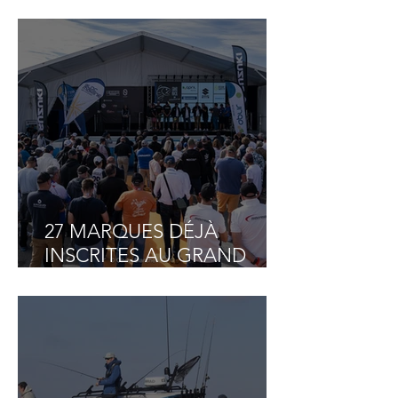
RÉFÉRENCE EN FRANCE
POUR CONSTRUIRE SON
PROJET BATEAU DE
PÊCHE LOISIR !
27 MARQUES DÉJÀ
INSCRITES AU GRAND
PAVOIS FISHING 2026 SUR
LES 35 PLACES
DISPONIBLES !