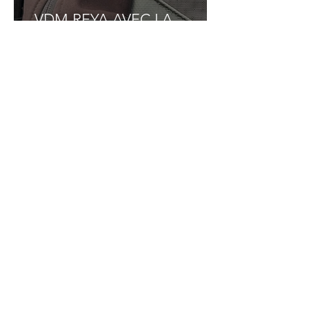
VDM REYA AVEC LA
MARQUE OCEAN SAFETY,
PARTENAIRE SÉCURITÉ DU
GRAND PAVOIS FISHING !
UN ESPACE PÊCHE QUI
POURSUIT SON
DÉVELOPPEMENT ET 35
BATEAUX ATTENDUS AU