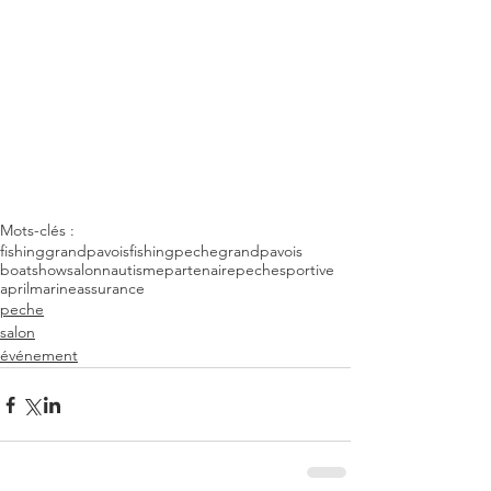
Mots-clés :
fishing
grandpavoisfishing
peche
grandpavois
boatshow
salon
nautisme
partenaire
pechesportive
aprilmarine
assurance
peche
salon
événement