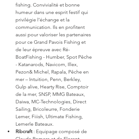
fishing. Convivialité et bonne 
humeur dans une esprit festif qui 
privilégie l’échange et la 
communication. Ils en profitent 
aussi pour valoriser les partenaires 
pour ce Grand Pavois Fishing et 
de leur épreuve avec Ré-
BoatFishing - Humber, Spot Pêche 
- Katanarods, Navicom, Illex, 
Pezon& Michel, Rapala, Pêche en 
mer – Intuition, Penn, Berkley, 
Gulp alive, Hearty Rise, Comptoir 
de la mer, SNSP, MMG Bateaux, 
Daiwa, MC-Technologies, Direct 
Sailing, Bricoleurre, Fonderie 
Lemer, Fiiish, Ultimate Fishing, 
Lemerle Bateaux.  
Ribcraft
 : Equipage composé de 
Claude Romera et de Florent 